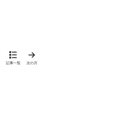
「
2
0
記事一覧
次の月
2
6
年
2
月
」